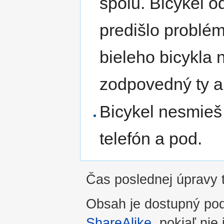
spolu. Bicykel o
predišlo problé
bieleho bicykla 
zodpovedný ty a
Bicykel nesmieš 
telefón a pod.
Čas poslednej úpravy t
Obsah je dostupný po
ShareAlike
, pokiaľ nie