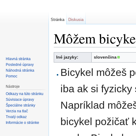
Stránka
Diskusia
Môžem bicykel
Prejsť na:
navigácia
,
hľadanie
Iné jazyky:
slovenčina
Hlavná stránka
Posledné úpravy
Bicykel môžeš p
Náhodná stránka
Pomoc
iba ak si fyzicky
Nástroje
Odkazy na túto stránku
Súvisiace úpravy
Napríklad môžeš 
Špeciálne stránky
Verzia na tlač
Trvalý odkaz
bicykel požičať 
Informácie o stránke