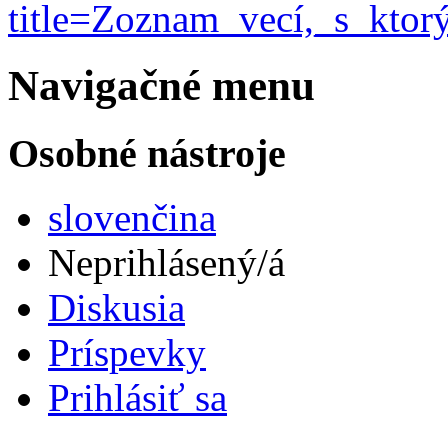
title=Zoznam_vecí,_s_kto
Navigačné menu
Osobné nástroje
slovenčina
Neprihlásený/á
Diskusia
Príspevky
Prihlásiť sa