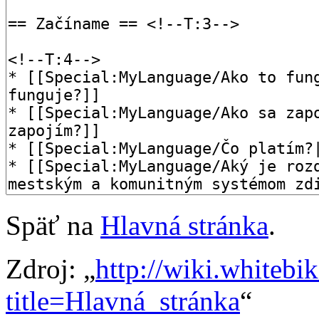
Späť na
Hlavná stránka
.
Zdroj: „
http://wiki.whitebi
title=Hlavná_stránka
“